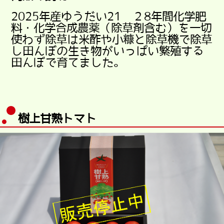
2025年産ゆうだい21 ２8年間化学肥
料・化学合成農薬（除草剤含む）を一切
使わず除草は米酢や小糠と除草機で除草
し田んぼの生き物がいっぱい繁殖する
田んぼで育てました。
樹上甘熟トマト