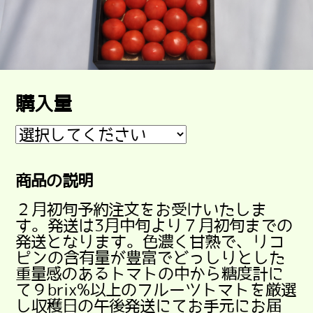
購入量
商品の説明
２月初旬予約注文をお受けいたしま
す。発送は3月中旬より７月初旬までの
発送となります。色濃く甘熟で、リコ
ピンの含有量が豊富でどっしりとした
重量感のあるトマトの中から糖度計に
て９brix%以上のフルーツトマトを厳選
し収穫日の午後発送にてお手元にお届