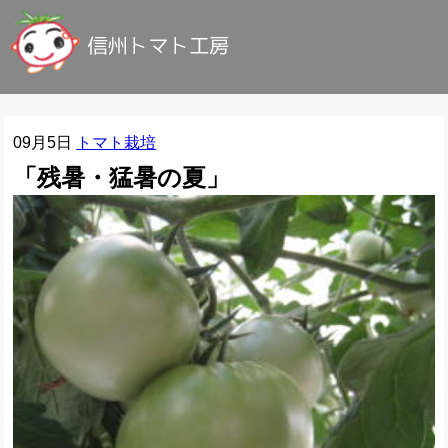
09月5日
トマト栽培
「残暑・猛暑の夏」