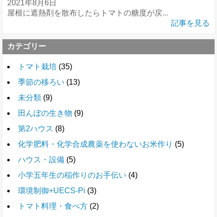
2021年8月6日
屋根に遮熱剤を散布したらトマトの糖度が戻...
記事を見る
カテゴリー
トマト栽培
(35)
季節の移ろい
(13)
未分類
(9)
田んぼの生き物
(9)
第2ハウス
(8)
化学肥料・化学合成農薬を使わないお米作り
(5)
ハウス・設備
(5)
小学五年生の稲作りのお手伝い
(4)
環境制御+UECS-Pi
(3)
トマト料理・食べ方
(2)