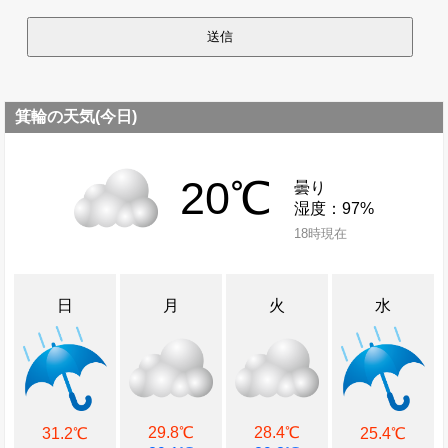
箕輪の天気(今日)
20℃
曇り
湿度：97%
18時現在
日
月
火
水
29.8℃
28.4℃
31.2℃
25.4℃