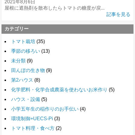
2021年8月6日
屋根に遮熱剤を散布したらトマトの糖度が戻...
記事を見る
カテゴリー
トマト栽培
(35)
季節の移ろい
(13)
未分類
(9)
田んぼの生き物
(9)
第2ハウス
(8)
化学肥料・化学合成農薬を使わないお米作り
(5)
ハウス・設備
(5)
小学五年生の稲作りのお手伝い
(4)
環境制御+UECS-Pi
(3)
トマト料理・食べ方
(2)