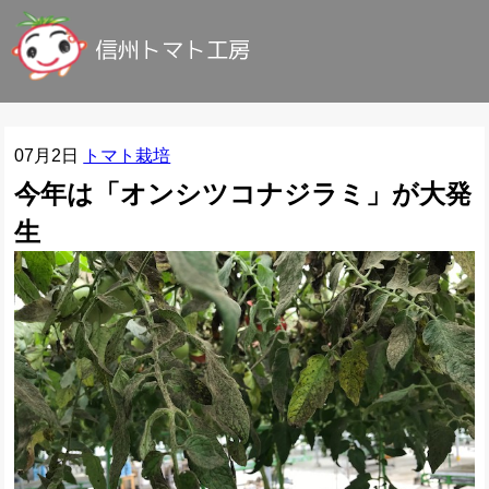
07月2日
トマト栽培
今年は「オンシツコナジラミ」が大発
生