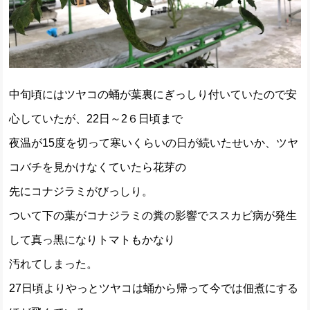
中旬頃にはツヤコの蛹が葉裏にぎっしり付いていたので安
心していたが、22日～2６日頃まで
夜温が15度を切って寒いくらいの日が続いたせいか、ツヤ
コバチを見かけなくていたら花芽の
先にコナジラミがびっしり。
ついて下の葉がコナジラミの糞の影響でススカビ病が発生
して真っ黒になりトマトもかなり
汚れてしまった。
27日頃よりやっとツヤコは蛹から帰って今では佃煮にする