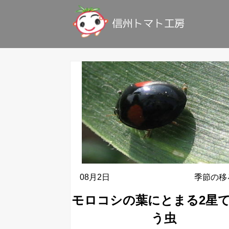
08月2日
季節の移
モロコシの葉にとまる2星
う虫