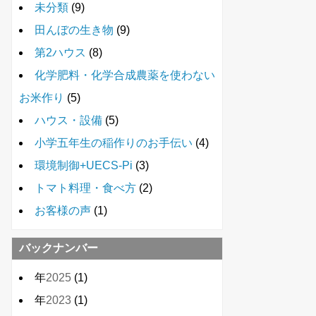
未分類
(9)
田んぼの生き物
(9)
第2ハウス
(8)
化学肥料・化学合成農薬を使わない
お米作り
(5)
ハウス・設備
(5)
小学五年生の稲作りのお手伝い
(4)
環境制御+UECS-Pi
(3)
トマト料理・食べ方
(2)
お客様の声
(1)
バックナンバー
年
2025
(1)
年
2023
(1)