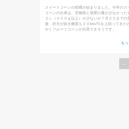
スイートコーンの収穫が始まりました。今年のス
コーンの出来は、空梅雨と基肥の量が少なかった
２Ｌ（４００ｇ以上）が少ないが７月２０までの
後、好天が続き糖度も２０brix/%を上回ってきた
やくフルーツコーンが出荷できそうです。
もっ
←