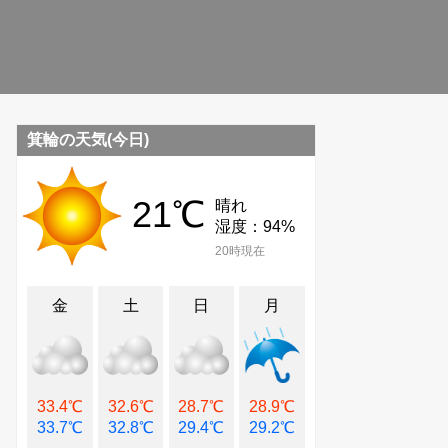
箕輪の天気(今日)
21℃
晴れ
湿度：94%
20時現在
金
土
日
月
33.4℃
32.6℃
28.7℃
28.9℃
33.7℃
32.8℃
29.4℃
29.2℃