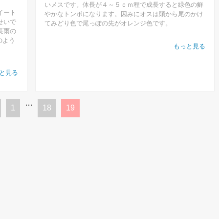
いメスです。体長が４～５ｃｍ程で成長すると緑色の鮮
イート
やかなトンボになります。因みにオスは頭から尾のかけ
せいで
てみどり色で尾っぽの先がオレンジ色です。
長雨の
のよう
もっと見る
と見る
…
1
18
19